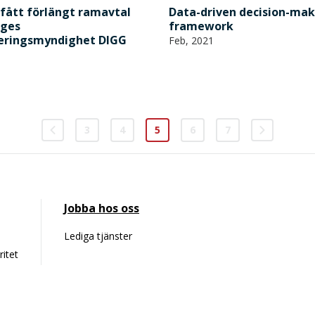
 fått förlängt ramavtal
Data-driven decision-mak
iges
framework
seringsmyndighet DIGG
Feb, 2021
3
4
5
6
7
Jobba hos oss
Lediga tjänster
ritet