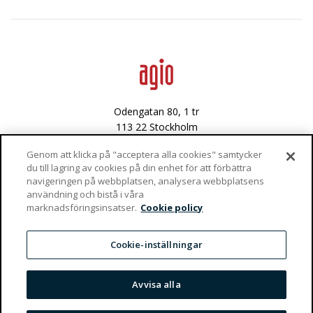
Avancerad dataanalys
Data & integritet
Lediga tjänster
Odengatan 80, 1 tr
113 22 Stockholm
Västra Varvsgatan 3
Genom att klicka på "acceptera alla cookies" samtycker
du till lagring av cookies på din enhet för att förbättra
972 36 Luleå
navigeringen på webbplatsen, analysera webbplatsens
användning och bistå i våra
Vaktgatan 4
marknadsföringsinsatser.
Cookie policy
981 47 Kiruna
info@agio.se
Cookie-inställningar
Privacy Policy
Tjänster
Avvisa alla