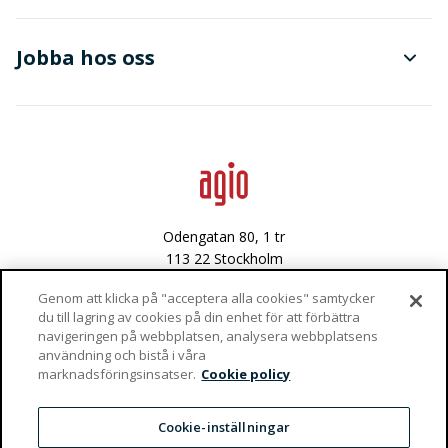
Dokument- och ärendehantering
Finanser
Jobba hos oss
Avancerad dataanalys
Data & integritet
Lediga tjänster
Odengatan 80, 1 tr
113 22 Stockholm
Västra Varvsgatan 3
Genom att klicka på "acceptera alla cookies" samtycker
du till lagring av cookies på din enhet för att förbättra
972 36 Luleå
navigeringen på webbplatsen, analysera webbplatsens
användning och bistå i våra
Vaktgatan 4
Tjänster
marknadsföringsinsatser.
Cookie policy
981 47 Kiruna
info@agio.se
Cookie-inställningar
Dokument- och ärendehantering
Kundcase