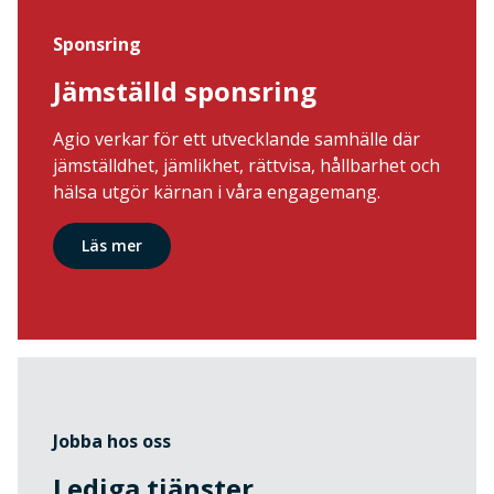
Sponsring
Jämställd sponsring
Agio verkar för ett utvecklande samhälle där
jämställdhet, jämlikhet, rättvisa, hållbarhet och
hälsa utgör kärnan i våra engagemang.
Läs mer
Jobba hos oss
Lediga tjänster