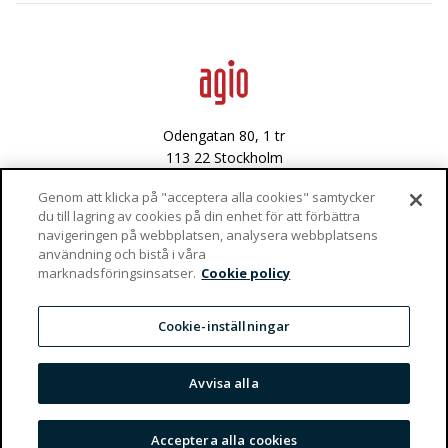
Data & integritet
Lediga tjänster
Odengatan 80, 1 tr
113 22 Stockholm
Västra Varvsgatan 3
Genom att klicka på "acceptera alla cookies" samtycker
du till lagring av cookies på din enhet för att förbättra
972 36 Luleå
navigeringen på webbplatsen, analysera webbplatsens
användning och bistå i våra
Vaktgatan 4
marknadsföringsinsatser.
Cookie policy
981 47 Kiruna
info@agio.se
Cookie-inställningar
Privacy Policy
Avvisa alla
Tjänster
Acceptera alla cookies