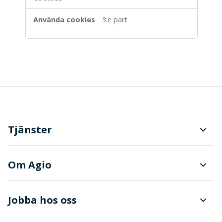
3:e part
Tjänster
Planering och produktionsstyrning
Om Agio
Dokument- och ärendehantering
Finanser
Jobba hos oss
Avancerad dataanalys