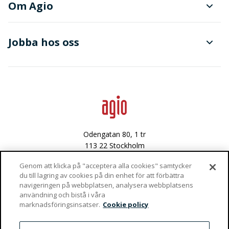
Om Agio
Dokument- och ärendehantering
Finanser
Jobba hos oss
Avancerad dataanalys
Data & integritet
Lediga tjänster
Odengatan 80, 1 tr
113 22 Stockholm
Västra Varvsgatan 3
Genom att klicka på "acceptera alla cookies" samtycker
du till lagring av cookies på din enhet för att förbättra
972 36 Luleå
navigeringen på webbplatsen, analysera webbplatsens
användning och bistå i våra
Vaktgatan 4
marknadsföringsinsatser.
Cookie policy
981 47 Kiruna
info@agio.se