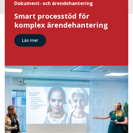
Dokument- och ärendehantering
Smart processtöd för
komplex ärendehantering
Läs mer