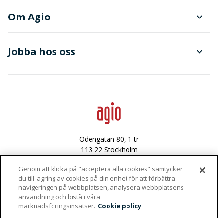
Planering och produktionsstyrning
Om Agio
Dokument- och ärendehantering
Finanser
Jobba hos oss
Avancerad dataanalys
Data & integritet
Lediga tjänster
Odengatan 80, 1 tr
113 22 Stockholm
Västra Varvsgatan 3
Genom att klicka på "acceptera alla cookies" samtycker
du till lagring av cookies på din enhet för att förbättra
972 36 Luleå
navigeringen på webbplatsen, analysera webbplatsens
användning och bistå i våra
Vaktgatan 4
marknadsföringsinsatser.
Cookie policy
981 47 Kiruna