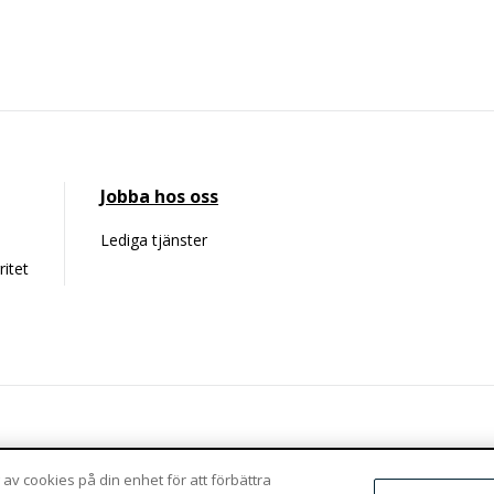
Jobba hos oss
Lediga tjänster
ritet
Vaktgatan 4
info@agio.se
 av cookies på din enhet för att förbättra
981 47 Kiruna