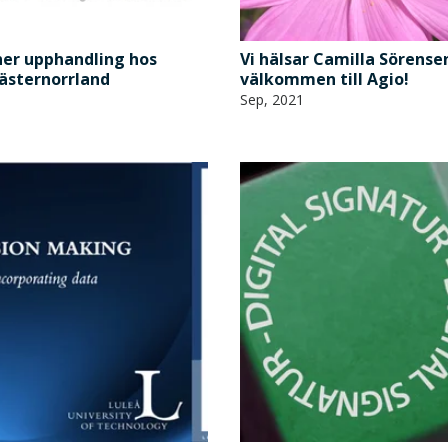
ner upphandling hos
Vi hälsar Camilla Sörense
ästernorrland
välkommen till Agio!
Sep, 2021