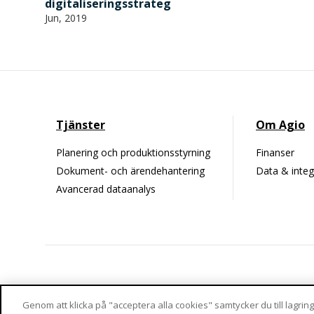
digitaliseringsstrateg
Jun, 2019
Tjänster
Om Agio
Planering och produktionsstyrning
Finanser
Dokument- och ärendehantering
Data & integ
Avancerad dataanalys
Odengatan 80, 1 tr
Västra Varvsgatan 3
Genom att klicka på "acceptera alla cookies" samtycker du till lagring
113 22 Stockholm
972 36 Luleå