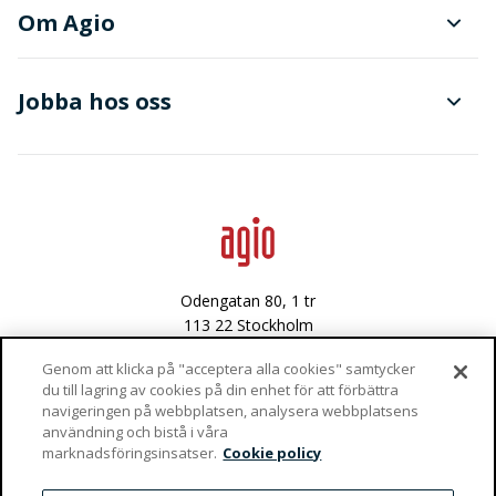
Planering och produktionsstyrning
Om Agio
Dokument- och ärendehantering
Finanser
Jobba hos oss
Avancerad dataanalys
Data & integritet
Lediga tjänster
Odengatan 80, 1 tr
113 22 Stockholm
Västra Varvsgatan 3
Genom att klicka på "acceptera alla cookies" samtycker
du till lagring av cookies på din enhet för att förbättra
972 36 Luleå
navigeringen på webbplatsen, analysera webbplatsens
användning och bistå i våra
Vaktgatan 4
marknadsföringsinsatser.
Cookie policy
981 47 Kiruna