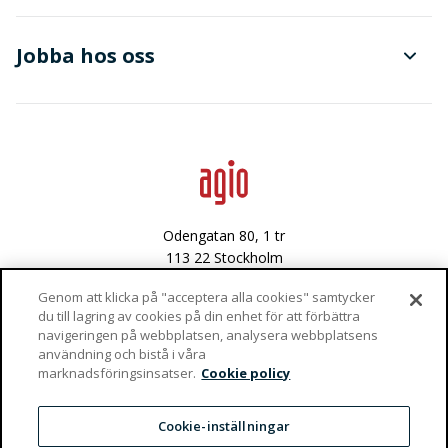
Dokument- och ärendehantering
Finanser
Jobba hos oss
Avancerad dataanalys
Data & integritet
Lediga tjänster
Odengatan 80, 1 tr
113 22 Stockholm
Västra Varvsgatan 3
Genom att klicka på "acceptera alla cookies" samtycker
du till lagring av cookies på din enhet för att förbättra
972 36 Luleå
navigeringen på webbplatsen, analysera webbplatsens
användning och bistå i våra
Vaktgatan 4
marknadsföringsinsatser.
Cookie policy
981 47 Kiruna
info@agio.se
Cookie-inställningar