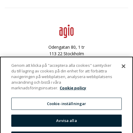
Avancerad dataanalys
Data & integritet
Lediga tjänster
Odengatan 80, 1 tr
113 22 Stockholm
Västra Varvsgatan 3
Genom att klicka på "acceptera alla cookies" samtycker
du till lagring av cookies på din enhet för att förbättra
972 36 Luleå
navigeringen på webbplatsen, analysera webbplatsens
användning och bistå i våra
Vaktgatan 4
marknadsföringsinsatser.
Cookie policy
981 47 Kiruna
info@agio.se
Cookie-inställningar
Privacy Policy
Avvisa alla