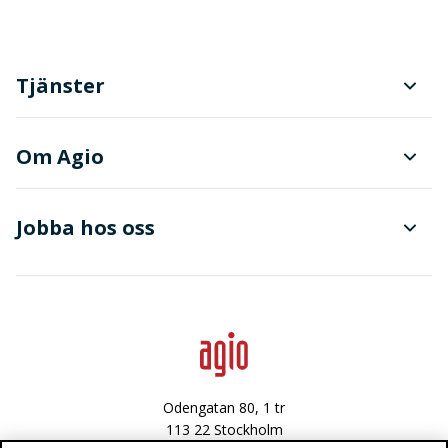
Tjänster
Planering och produktionsstyrning
Om Agio
Dokument- och ärendehantering
Finanser
Jobba hos oss
Avancerad dataanalys
Data & integritet
Lediga tjänster
Odengatan 80, 1 tr
113 22 Stockholm