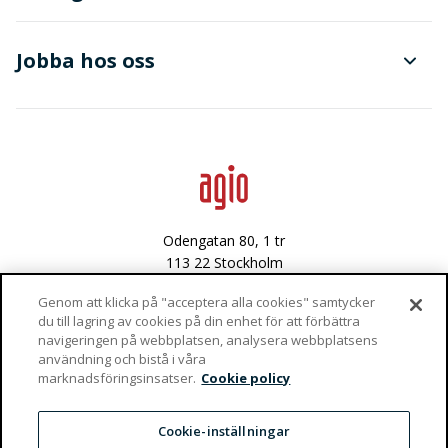
Dokument- och ärendehantering
Finanser
Jobba hos oss
Avancerad dataanalys
Data & integritet
Lediga tjänster
Odengatan 80, 1 tr
113 22 Stockholm
Västra Varvsgatan 3
Genom att klicka på "acceptera alla cookies" samtycker
du till lagring av cookies på din enhet för att förbättra
972 36 Luleå
navigeringen på webbplatsen, analysera webbplatsens
användning och bistå i våra
Vaktgatan 4
marknadsföringsinsatser.
Cookie policy
981 47 Kiruna
info@agio.se
Cookie-inställningar