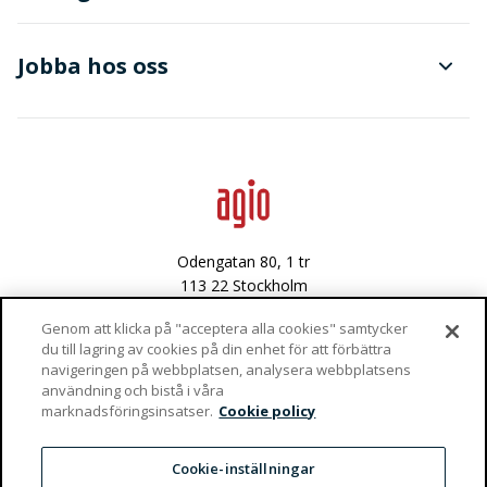
Dokument- och ärendehantering
Finanser
Jobba hos oss
Avancerad dataanalys
Data & integritet
Lediga tjänster
Odengatan 80, 1 tr
113 22 Stockholm
Västra Varvsgatan 3
Genom att klicka på "acceptera alla cookies" samtycker
du till lagring av cookies på din enhet för att förbättra
972 36 Luleå
navigeringen på webbplatsen, analysera webbplatsens
användning och bistå i våra
Vaktgatan 4
marknadsföringsinsatser.
Cookie policy
981 47 Kiruna
info@agio.se
Cookie-inställningar