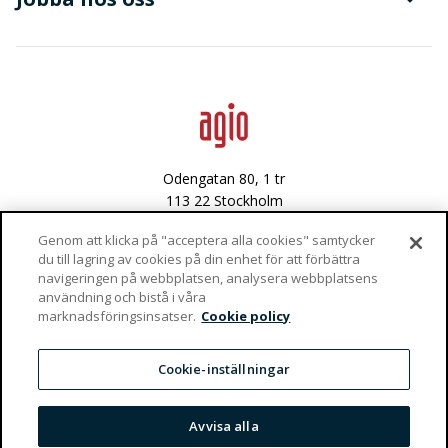
Avancerad dataanalys
Data & integritet
Lediga tjänster
Odengatan 80, 1 tr
113 22 Stockholm
Västra Varvsgatan 3
Genom att klicka på "acceptera alla cookies" samtycker
du till lagring av cookies på din enhet för att förbättra
972 36 Luleå
navigeringen på webbplatsen, analysera webbplatsens
användning och bistå i våra
Vaktgatan 4
marknadsföringsinsatser.
Cookie policy
981 47 Kiruna
info@agio.se
Cookie-inställningar
Privacy Policy
Avvisa alla