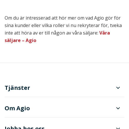
Om du är intresserad att hör mer om vad Agio gör för
sina kunder eller vilka roller vi nu rekryterar för, tveka
inte att höra av er till någon av våra säljare:
Våra
säljare – Agio
Tjänster
Planering och produktionsstyrning
Om Agio
Dokument- och ärendehantering
Finanser
Jobba hos oss