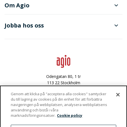
Planering och produktionsstyrning
Om Agio
Dokument- och ärendehantering
Finanser
Jobba hos oss
Avancerad dataanalys
Data & integritet
Lediga tjänster
Odengatan 80, 1 tr
113 22 Stockholm
Västra Varvsgatan 3
Genom att klicka på "acceptera alla cookies" samtycker
du till lagring av cookies på din enhet för att förbättra
972 36 Luleå
navigeringen på webbplatsen, analysera webbplatsens
användning och bistå i våra
Vaktgatan 4
marknadsföringsinsatser.
Cookie policy
981 47 Kiruna