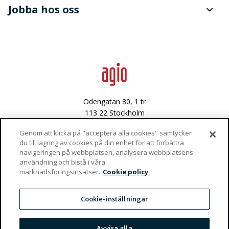
Finanser
Jobba hos oss
Avancerad dataanalys
Data & integritet
Lediga tjänster
Odengatan 80, 1 tr
113 22 Stockholm
Västra Varvsgatan 3
Genom att klicka på "acceptera alla cookies" samtycker
du till lagring av cookies på din enhet för att förbättra
972 36 Luleå
navigeringen på webbplatsen, analysera webbplatsens
användning och bistå i våra
Vaktgatan 4
marknadsföringsinsatser.
Cookie policy
981 47 Kiruna
info@agio.se
Cookie-inställningar
Privacy Policy
Avvisa alla