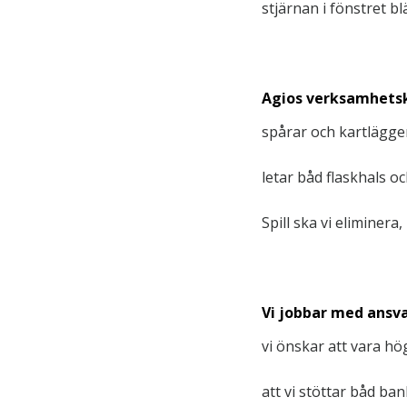
stjärnan i fönstret b
Agios verksamhetsko
spårar och kartlägger
letar båd flaskhals oc
Spill ska vi eliminera
Vi jobbar med ansv
vi önskar att vara hög
att vi stöttar båd b