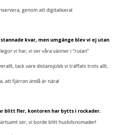
nservera, genom att digitalisera!
 stannade kvar, men umgänge blev vi ej utan
egor vi har, vi ser våra vänner i “rutan”
rallt, tack vare distansjobb vi träffats trots allt,
ra, att fjärran ändå är nära!
r blitt fler, kontoren har bytts i rockader.
rtsamt ser, vi borde blitt husbilsnomader!