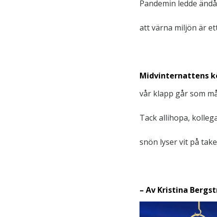
Pandemin ledde ändå t
att värna miljön är ett
Midvinternattens k
vår klapp går som må
Tack allihopa, kolleg
snön lyser vit på tak
– Av Kristina Bergs