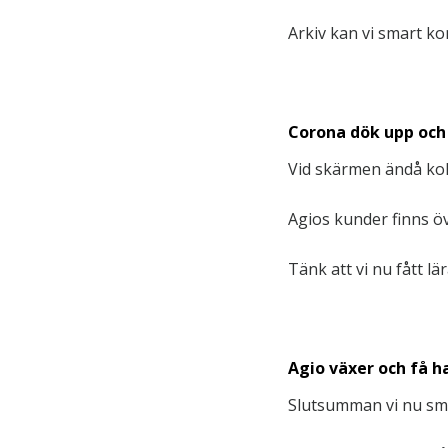
Arkiv kan vi smart ko
Corona dök upp och
Vid skärmen ändå koll
Agios kunder finns öve
Tänk att vi nu fått lä
Agio växer och få ha
Slutsumman vi nu smä