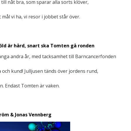
ill nåt bra, som sparar alla sorts klöver,
 mål vi ha, vi resor i jobbet står över.
öld är hård, snart ska Tomten gå ronden
nga andra år, med tacksamhet till Barncancerfonden
a och kund! Julljusen tänds över jordens rund,
en. Endast Tomten är vaken.
tröm & Jonas Vennberg