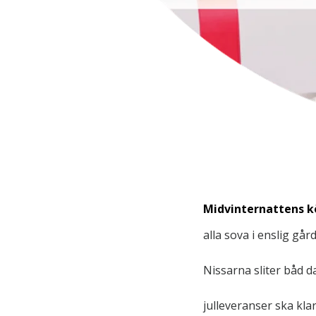
Midvinternattens kö
alla sova i enslig gå
Nissarna sliter båd d
julleveranser ska kla