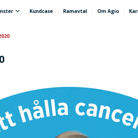
nster
Kundcase
Ramavtal
Om Agio
Kar
2020
0