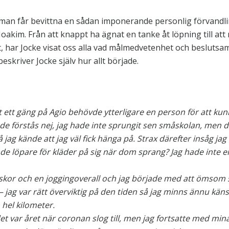
g man får bevittna en sådan imponerande personlig förvandli
Joakim. Från att knappt ha ägnat en tanke åt löpning till att 
 har Jocke visat oss alla vad målmedvetenhet och beslutsa
skriver Jocke själv hur allt började.
 ett gäng på Agio behövde ytterligare en person för att kunn
e förstås nej, jag hade inte sprungit sen småskolan, men de
ag kände att jag väl fick hänga på. Strax därefter insåg jag at
de löpare för kläder på sig när dom sprang? Jag hade inte e
r skor och en joggingoverall och jag började med att ömso
jag var rätt överviktig på den tiden så jag minns ännu käns
 hel kilometer.
det var året när coronan slog till, men jag fortsatte med min