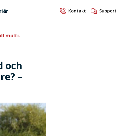
riär
Kontakt
Support
ll multi-
d och
re? –