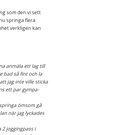
ng som den vi sett
nu springa flera
mhet verkligen kan
a anmäla ett lag till
 bad så fint och la
t jag inte ville sticka
ns ett par gympa-
m springa ömsom gå
lan när jag lyckades
a 2 joggingpass i