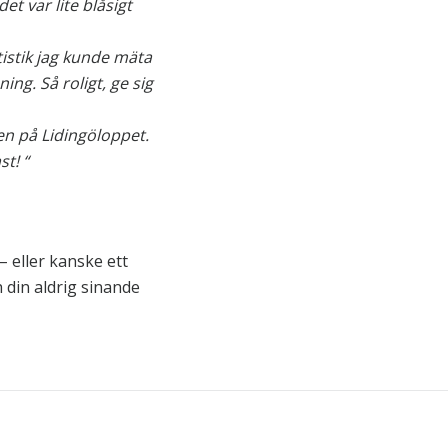
et var lite blåsigt
tistik jag kunde mäta
ing. Så roligt, ge sig
len på Lidingöloppet.
t! “
– eller kanske ett
h din aldrig sinande