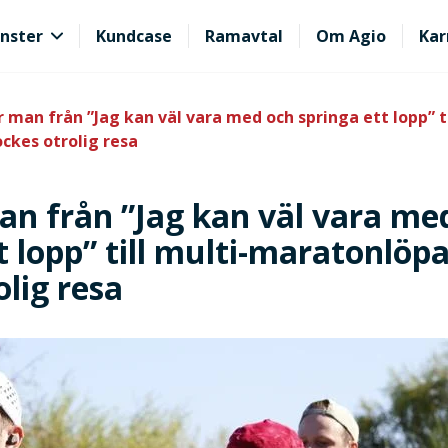
nster
Kundcase
Ramavtal
Om Agio
Kar
 man från ”Jag kan väl vara med och springa ett lopp” ti
ckes otrolig resa
an från ”Jag kan väl vara me
t lopp” till multi-maratonlöpa
olig resa