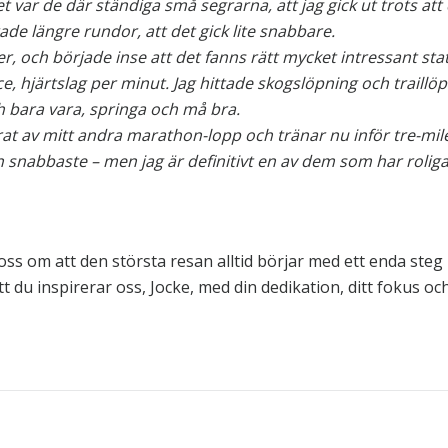
et var de där ständiga små segrarna, att jag gick ut trots att d
arade längre rundor, att det gick lite snabbare.
ker, och började inse att det fanns rätt mycket intressant sta
e, hjärtslag per minut. Jag hittade skogslöpning och traillöpn
h bara vara, springa och må bra.
larat av mitt andra marathon-lopp och tränar nu inför tre-mi
n snabbaste – men jag är definitivt en av dem som har roligas
s om att den största resan alltid börjar med ett enda steg 
t du inspirerar oss, Jocke, med din dedikation, ditt fokus oc