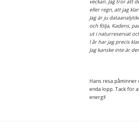
veckan. Jag tror att d
eller regn, att jag kl
Jag är ju dataanalyti
och följa, Kadens, pac
ut i naturreservat oc
I år har jag precis k
Jag kanske inte är de
Hans resa påminner os
enda lopp. Tack för at
energi!