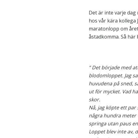
Det är inte varje da
hos vår kära kollega 
maratonlopp om året,
åstadkomma. Så här be
” Det började med att
blodomloppet. Jag sad
huvudena på sned, så j
ut för mycket. Vad ha
skor.
Nå, jag köpte ett pa
några hundra meter – 
springa utan paus en
Loppet blev inte av, 