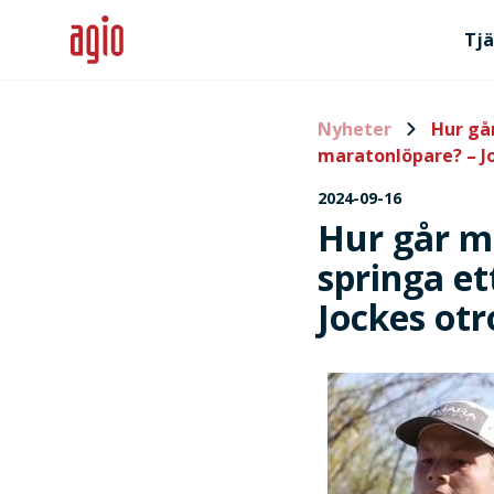
Tjä
Nyheter
Hur går
maratonlöpare? – Jo
2024-09-16
Hur går m
springa et
Jockes otr